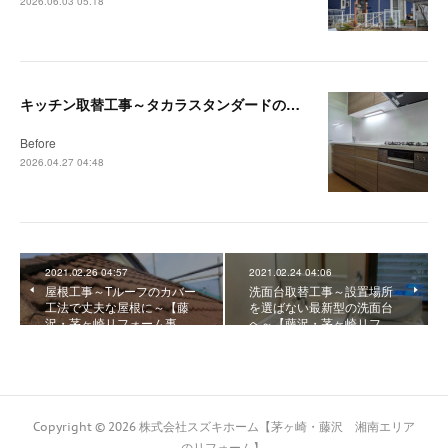
2026.06.03 05:18
キッチン取替工事～タカラスタンダードの木製キッチン「リフィット」で快適なキッチンへ～【藤沢・茅ヶ崎リフォーム事例】
Before
2026.04.27 04:48
2021.02.26 04:57
2021.02.24 04:06
屋根工事～Tルーフのカバー
洗面台取替工事～設置場所
工法で丈夫な屋根に～【藤
を選ばない最新型の洗面台
沢・茅ヶ崎リフォーム事…
へ～【藤沢・茅ヶ崎リフ…
Copyright ©
2026
株式会社スズキホーム【茅ヶ崎・藤沢 湘南エリア
のリフォーム】
.