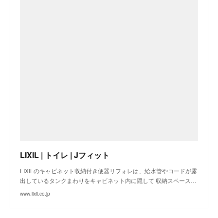
LIXIL | トイレ | Jフィット
LIXILのキャビネット収納付き便器リフォレは、給水管やコードが露
出しているタンクまわりをキャビネット内に隠して 収納スペース…
www.lixil.co.jp