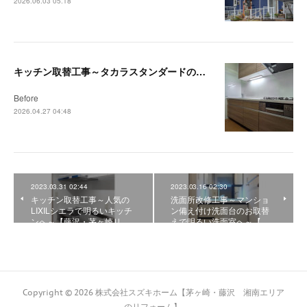
2026.06.03 05:18
キッチン取替工事～タカラスタンダードの木製キッチン「リフィット」で快適なキッチンへ～【藤沢・茅ヶ崎リフォーム事例】
Before
2026.04.27 04:48
2023.03.31 02:44
2023.03.16 02:30
キッチン取替工事～人気の
洗面所改修工事～マンショ
LIXILシエラで明るいキッチ
ン備え付け洗面台のお取替
ンへ～【藤沢・茅ヶ崎リ…
えで明るい洗面室へ～【…
Copyright ©
2026
株式会社スズキホーム【茅ヶ崎・藤沢 湘南エリア
のリフォーム】
.