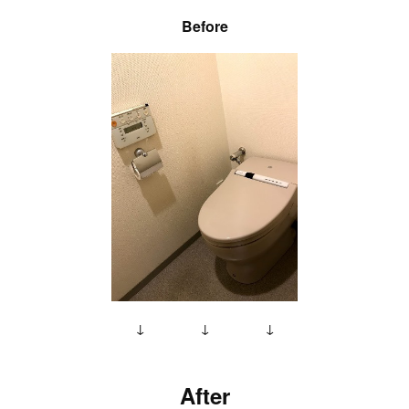
Before
↓ ↓ ↓
After