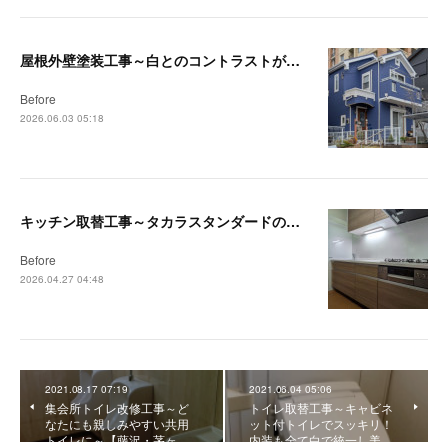
屋根外壁塗装工事～白とのコントラストが映える深みのあるブルーへ～【藤沢・茅ヶ崎リフォーム事例】
Before
2026.06.03 05:18
キッチン取替工事～タカラスタンダードの木製キッチン「リフィット」で快適なキッチンへ～【藤沢・茅ヶ崎リフォーム事例】
Before
2026.04.27 04:48
2021.08.17 07:19
2021.06.04 05:06
集会所トイレ改修工事～ど
トイレ取替工事～キャビネ
なたにも親しみやすい共用
ット付トイレでスッキリ！
トイレに～【藤沢・茅ヶ…
内装も全て白で統一し美…