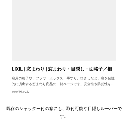
LIXIL | 窓まわり | 窓まわり・目隠し・面格子／柵
窓用の格子や、フラワーボックス、手すり、ひさしなど、窓を個性
的に演出する窓まわり商品の一覧ぺージです。安全性や防犯性を…
www.lixil.co.jp
既存のシャッター付の窓にも、取付可能な目隠しルーバーで
す。