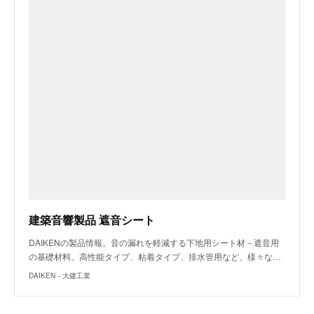
建築音響製品 遮音シート
DAIKENの製品情報。音の漏れを軽減する下地用シート材－遮音用
の基礎材料。高性能タイプ、粘着タイプ、排水管用など、様々な…
DAIKEN－大建工業